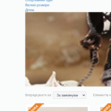
Великі розміри
Дітям
Впорядкувати за
Елементів н