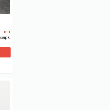
опт
оздріб