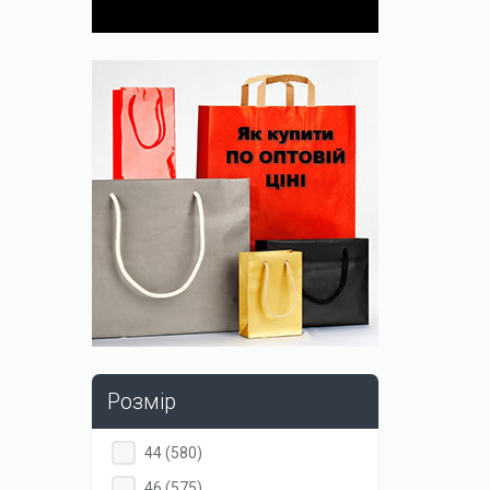
Розмір
Apply
Apply
44 (580)
44
44
Apply
Apply
46 (575)