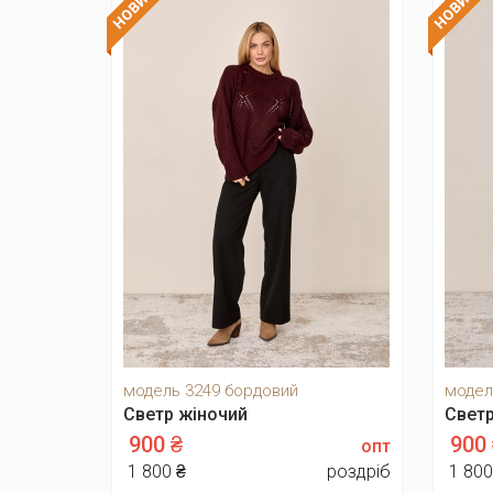
модель 3249 бордовий
модел
Светр жіночий
Светр
900 ₴
900
опт
1 800 ₴
роздріб
1 800