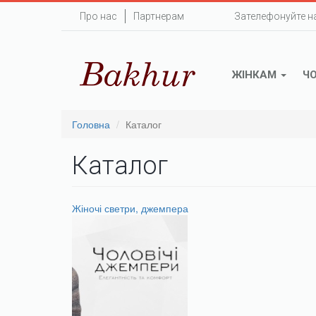
Перейти
Про нас
Партнерам
Зателефонуйте н
до
основного
вмісту
ЖІНКАМ
Ч
Головна
Каталог
Каталог
Жіночі светри, джемпера