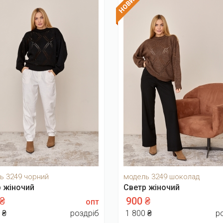
ь 3249 чорний
модель 3249 шоколад
 жіночий
Светр жіночий
 ₴
900 ₴
опт
 ₴
роздріб
1 800 ₴
р