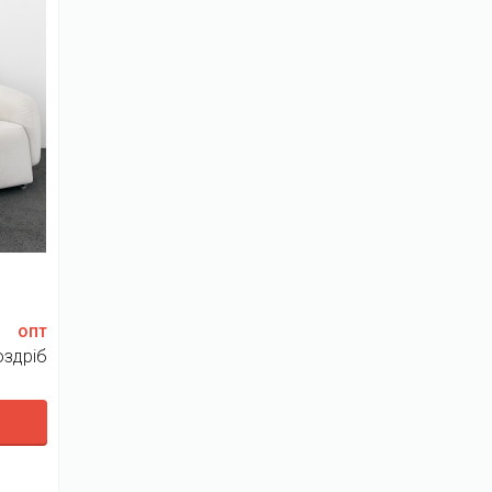
опт
оздріб