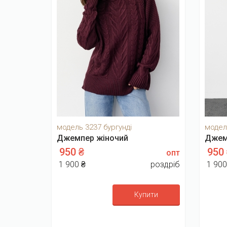
модель 3237 бургунді
модел
Джемпер жіночий
Джем
950 ₴
950
опт
1 900 ₴
роздріб
1 900
Купити