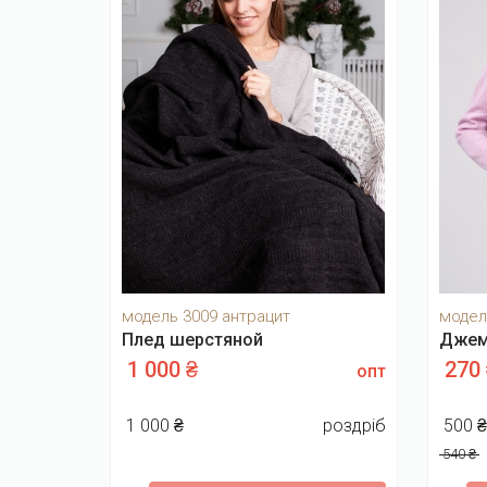
модель 3009 антрацит
модел
Плед шерстяной
Джемп
1 000 ₴
270
опт
1 000 ₴
роздріб
500 
540 ₴