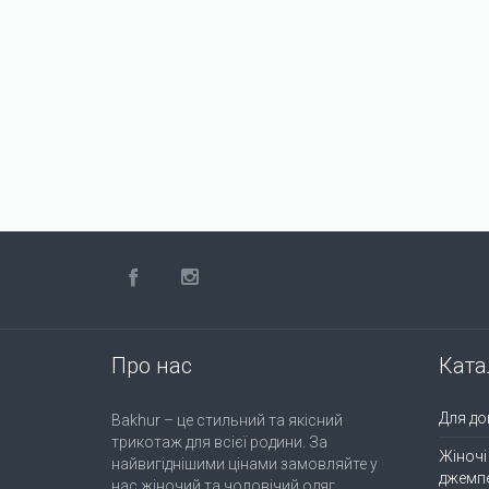
Про нас
Ката
Для до
Bakhur – це стильний та якісний
трикотаж для всієї родини. За
Жіночі
найвигіднішими цінами замовляйте у
джемп
нас жіночий та чоловічий одяг,