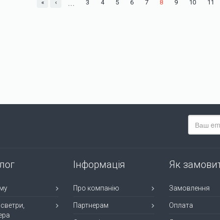
…
«
‹
3
4
5
6
7
8
9
10
11
лог
Інформація
Як замови
му
Про компанію
Замовлення
 светри,
Партнерам
Оплата
ера