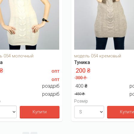
ь 054 молочный
модель 054 кремовый
ка
Туника
 ₴
200 ₴
опт
300 ₴
опт
₴
роздріб
400 ₴
р
роздріб
р
450 ₴
р
Розмір
Купити
Купити