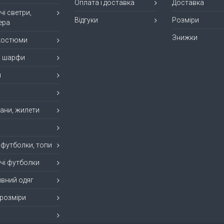
Оплата і доставка
Доставка
чі светри,
Відгуки
Розміри
ера
Знижки
 костюми
, шарфи
и
ани, жилети
 футболки, топи
чі футболки
вний одяг
 розміри