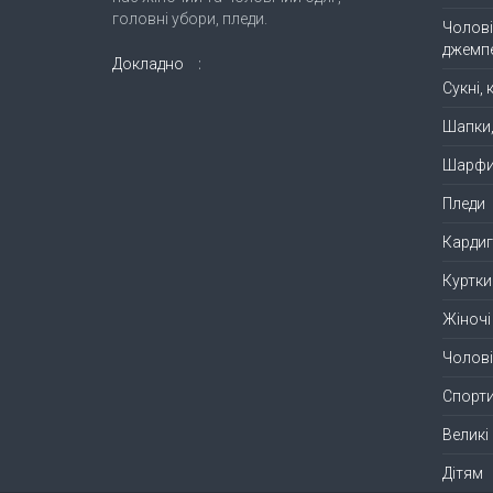
головні убори, пледи.
Чолові
джемп
Докладно
Сукні,
Шапки
Шарф
Пледи
Кардиг
Куртки
Жіночі
Чолові
Спорти
Великі
Дітям