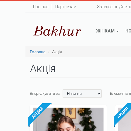
Перейти
Про нас
Партнерам
Зателефонуйте н
до
основного
вмісту
ЖІНКАМ
Ч
Головна
Акція
Акція
Впорядкувати за
Елементів н