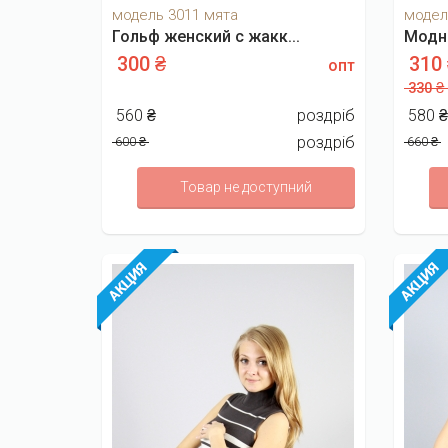
модель 3011 мята
модел
Гольф женский с жакк...
Модн
300 ₴
310
опт
330 ₴
560 ₴
роздріб
580 
роздріб
600 ₴
660 ₴
Товар не доступний