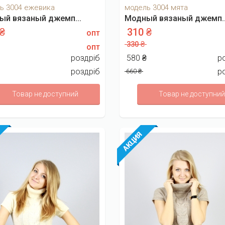
ь 3004 ежевика
модель 3004 мята
ый вязаный джемп...
Модный вязаный джемп..
 ₴
310 ₴
опт
330 ₴
опт
₴
роздріб
580 ₴
р
роздріб
р
660 ₴
Товар не доступний
Товар не доступний