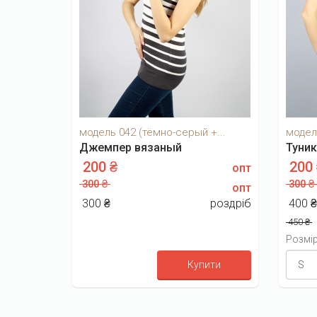
модель 042 (тёмно-серый +...
модел
Джемпер вязаный
Туни
200 ₴
200
опт
300 ₴
300 ₴
опт
300 ₴
роздріб
400 
450 ₴
Розмі
Купити