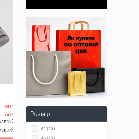
опт
Розмір
опт
оздріб
Apply
Apply
44 (43)
оздріб
44
44
Apply
Apply
46 (43)