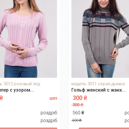
ь 3012 розовый лед
модель 3011 серая дымка
ер с узором...
Гольф женский с жакк...
 ₴
300 ₴
опт
300 ₴
₴
роздріб
560 ₴
р
роздріб
р
600 ₴