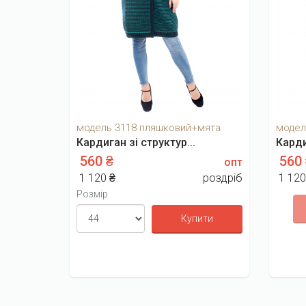
модель 3118 пляшковий+мята
модел
Кардиган зі структур...
Карди
560 ₴
560
опт
1 120 ₴
роздріб
1 120
Розмір
Купити