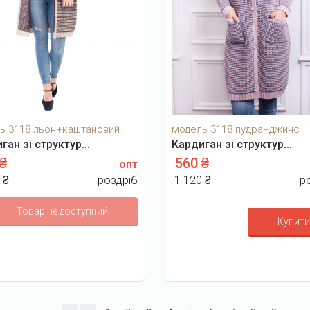
ь 3118 льон+каштановий
модель 3118 пудра+джинс
ган зі структур...
Кардиган зі структур...
 ₴
560 ₴
опт
 ₴
роздріб
1 120 ₴
р
Товар не доступний
Купити