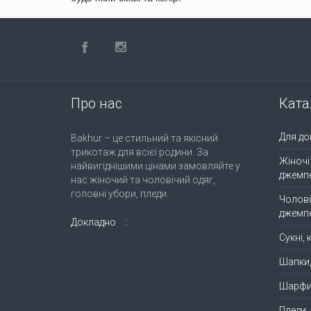
Про нас
Ката
Для до
Bakhur – це стильний та якісний
трикотаж для всієї родини. За
Жіночі
найвигіднішими цінами замовляйте у
джемп
нас жіночий та чоловічий одяг,
головні убори, пледи.
Чолові
джемп
Докладно
Сукні,
Шапки
Шарф
Пледи