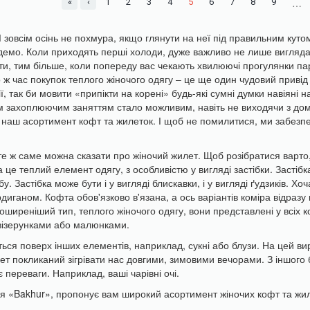
…
«
‹
1
2
3
4
5
6
7
8
9
 зовсім осінь не похмура, якщо глянути на неї під правильним куто
демо. Коли приходять перші холоди, дуже важливо не лише вигляд
іти, тим більше, коли попереду вас чекають хвилюючі прогулянки па
о ж час покупок теплого жіночого одягу – це ще один чудовий привід
 так би мовити «припікти на корені» будь-які сумні думки навіяні н
им захоплюючим заняттям стало можливим, навіть не виходячи з дом
м наш асортимент кофт та жилеток. І щоб не помилитися, ми забезп
 те ж саме можна сказати про жіночий жилет. Щоб розібратися варто
 це теплий елемент одягу, з особливістю у вигляді застібки. Застібк
 Застібка може бути і у вигляді блискавки, і у вигляді ґудзиків. Хо
рдиганом. Кофта обов'язково в'язана, а ось варіантів коміра відразу 
поширеніший тип, теплого жіночого одягу, вони представлені у всіх к
 візерунками або малюнками.
ться поверх інших елементів, наприклад, сукні або блузи. На цей ви
ет покликаний зігрівати нас довгими, зимовими вечорами. З іншого 
 переваги. Наприклад, ваші чарівні очі.
ія «Bakhur», пропонує вам широкий асортимент жіночих кофт та жил