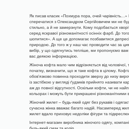
Як писав класик «Похмура пора, очей чарівність…» І
сперечатися з Олександром Сергійовичем ми не бу
стильно, а й не замерзнути. Кому подобається хвор
серед яскравої різноманітності осінніх фарб. До тог
шопитися». А ще це допомагає позбавитися депресії,
природою. До того ж у наш час проводити час за ц
вибір, у що одягнутись тепліше, ми пропонуємо ва
вас деякою інформацією.
Жіноча кофта мало чим відрізняється від чоловічої,
початку, визначити, що ж таке кофта в цілому. Кофта
обов'язково повинна проходити зверху до низу виробу.
із застібкою у вигляді ґудзиків прийнято називати ка
аж до повної відсутності. Оскільки кофти, чи не най
кольорах і можуть бути прикрашені різноманітними
Жіночий жилет – будь-який одяг без рукавів і одягає
сучасна жінка вважає багато надій. Насамперед жил
жилет вдало приховує недоліки фігури та підкреслює
Інтернет-магазин виробника жіночого одягу, компан
будь-який смак та колір.