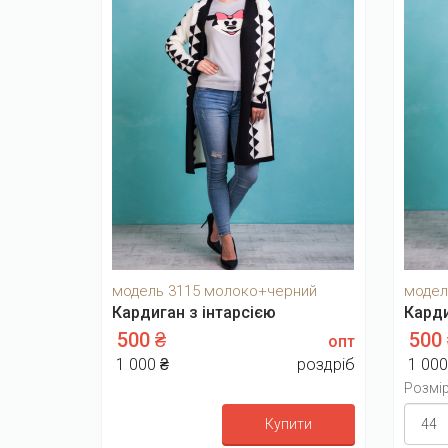
модель 3115 молоко+черний
модел
Кардиган з інтарсією
Кард
500 ₴
500
опт
1 000 ₴
роздріб
1 000
Розмі
Купити