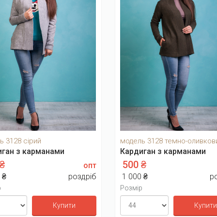
ь 3128 сірий
модель 3128 темно-оливков
иган з карманами
Кардиган з карманами
 ₴
500 ₴
опт
 ₴
роздріб
1 000 ₴
р
р
Розмір
Купити
Купити