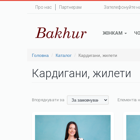
Перейти
Про нас
Партнерам
Зателефонуйте н
до
основного
вмісту
ЖІНКАМ
Ч
Головна
Каталог
Кардигани, жилети
Кардигани, жилети
Впорядкувати за
Елементів н