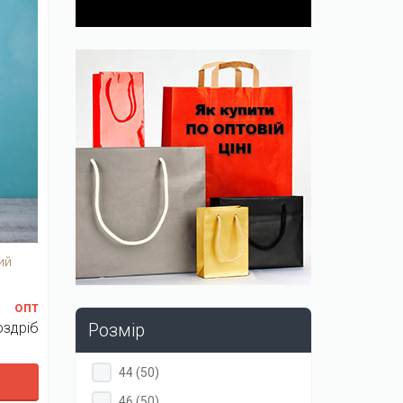
ий
опт
оздріб
Розмір
Apply
Apply
44 (50)
44
44
Apply
Apply
46 (50)