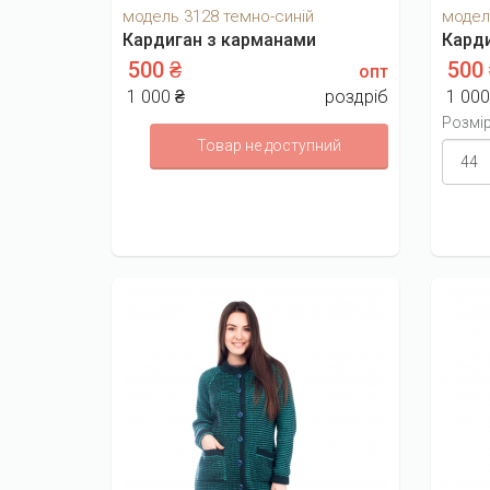
модель 3128 темно-синій
модель
Кардиган з карманами
Кард
500 ₴
500
опт
1 000 ₴
роздріб
1 000
Розмі
Товар не доступний