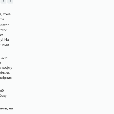
›
»
м, хоча
ати
рками,
 «по-
ам
у! На
ечимо
, для
а
ча кофту
кілька,
олірних
ріб
боку
етів, на