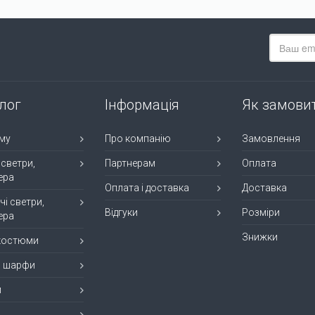
лог
Інформація
Як замови
му
Про компанію
Замовлення
 светри,
Партнерам
Оплата
ера
Оплата і доставка
Доставка
чі светри,
Відгуки
Розміри
ера
Знижки
 костюми
, шарфи
и