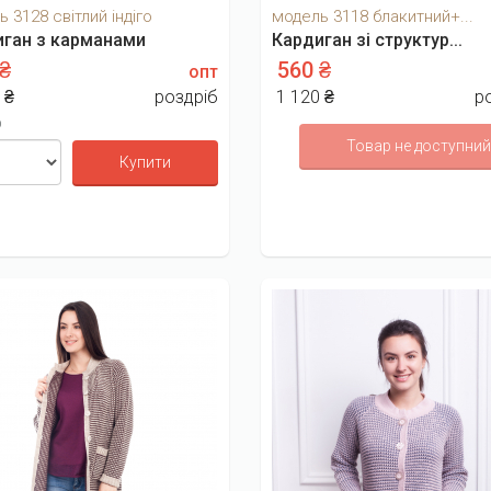
 3128 світлий індіго
модель 3118 блакитний+...
иган з карманами
Кардиган зі структур...
 ₴
560 ₴
опт
 ₴
роздріб
1 120 ₴
р
р
Товар не доступний
Купити