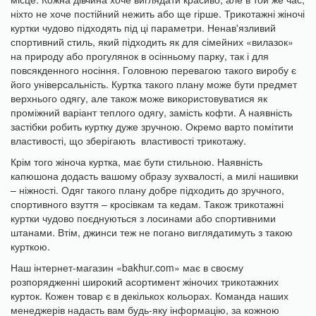
ніхто не хоче постійний нежить або ще гірше. Трикотажні жіночі
куртки чудово підходять під ці параметри. Ненав'язливий
спортивний стиль, який підходить як для сімейних «вилазок»
на природу або прогулянок в осінньому парку, так і для
повсякденного носіння. Головною перевагою такого виробу є
його універсальність. Куртка такого плану може бути предмет
верхнього одягу, але також може використовуватися як
проміжний варіант теплого одягу, замість кофти. А наявність
застібки робить куртку дуже зручною. Окремо варто помітити
властивості, що зберігають властивості трикотажу.
Крім того жіноча куртка, має бути стильною. Наявність
капюшона додасть вашому образу зухвалості, а милі нашивки
– ніжності. Одяг такого плану добре підходить до зручного,
спортивного взуття – кросівкам та кедам. Також трикотажні
куртки чудово поєднуються з лосинами або спортивними
штанами. Втім, джинси теж не погано виглядатимуть з такою
курткою.
Наш інтернет-магазин «bakhur.com» має в своєму
розпорядженні широкий асортимент жіночих трикотажних
курток. Кожен товар є в декількох кольорах. Команда наших
менеджерів надасть вам будь-яку інформацію, за кожною