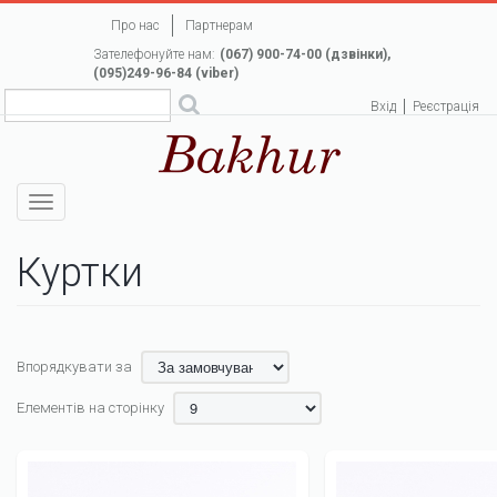
Перейти
Про нас
Партнерам
до
Зателефонуйте нам:
(067) 900-74-00 (дзвінки),
основного
(095)249-96-84 (viber)
вмісту
Вхід
Реєстрація
Toggle
navigation
Куртки
Впорядкувати за
Елементів на сторінку