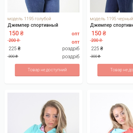
модель 1195 голубой
модель 1195 черный
Джемпер спортивный
Джемпер спортив
150 ₴
150 ₴
опт
200 ₴
200 ₴
опт
225 ₴
роздріб
225 ₴
роздріб
300 ₴
300 ₴
Товар не доступний
Товар не д