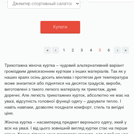
Купити
«
‹
1
2
3
4
5
6
›
»
Трикотажна жіноча куртка – чудовий альтернативний варіант
громіздким демісезонним курткам з інших матеріалів. Так як у
наших краях осінь досить мінлива і протягом дня температура
може знизитися або піднятися на десяток градусів, вироби,
виготовлені з такого легкого матеріалу як трикотаж, дуже
доречні. Але легкість трикотажних курток, абсолютно не має на
увазі, відсутність головної функції одягу – дарувати тепло. І
навіть навпаки, дозволяє поєднати комфорт, стиль та вигідні
ціни.
Жіноча куртка – насамперед предмет верхнього одягу, який у
всіх на увазі. І від цього зовнішній вигляд куртки стає на перше
місце. Кожна дівчина хоче виглядати красиво, але в той же час,