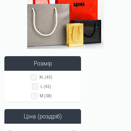
Розмір
Apply
Apply
XL (45)
XL
XL
Apply
Apply
L (42)
filter
filter
L
L
Apply
Apply
M (38)
filter
filter
M
M
filter
filter
Ціна (роздріб)