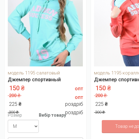
модель 1195 салатовый
модель 1195 корал
Джемпер спортивный
Джемпер спортив
150 ₴
150 ₴
опт
200 ₴
200 ₴
опт
225 ₴
роздріб
225 ₴
роздріб
300 ₴
300 ₴
Розмір
Вибір товару
Товар не д