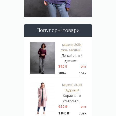
Популярні товари
модель 3054
ожина+білий...
Легкий літній
джемпе...
390 ₴
опт
780 ₴
розн
модель 3038
Пудровий
Кардиган з
коміром-с...
920 ₴
опт
1 840 ₴
розн