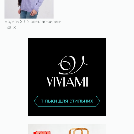
модель 3012 светлая-сирень
500 ₴