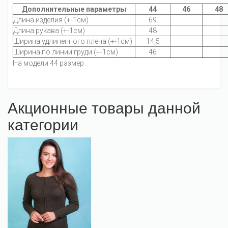
Дополнительные параметры
44
46
48
Длина изделия (+-1см)
69
Длина рукава (+-1см)
48
Ширина удлиненного плеча (+-1см)
14,5
Ширина по линии груди (+-1см)
46
На модели 44 размер
Акционные товары данной
категории