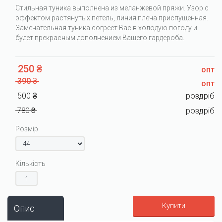
Стильная туника выполнена из меланжевой пряжи. Узор с
эффектом растянутых петель, линия плеча приспущенная.
Замечательная туника согреет Вас в холодую погоду и
будет прекрасным дополнением Вашего гардероба.
250 ₴
опт
390 ₴
опт
500 ₴
роздріб
780 ₴
роздріб
Розмір
Кількість
Купити
Опис