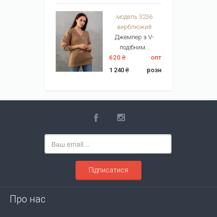
модель 3236
верблюжий
Джемпер з V-
подібним...
620 ₴
опт
1 240 ₴
розн
Підписатися
Про нас