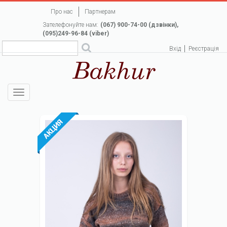
Перейти
Про нас
Партнерам
до
Зателефонуйте нам:
(067) 900-74-00 (дзвінки),
основного
(095)249-96-84 (viber)
вмісту
Вхід
Реєстрація
Toggle
navigation