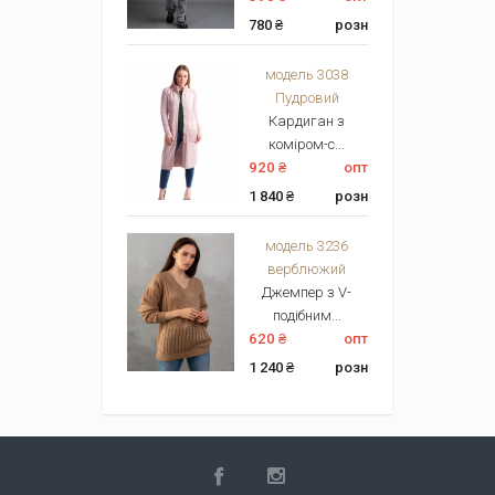
780 ₴
розн
модель 3038
Пудровий
Кардиган з
коміром-с...
920 ₴
опт
1 840 ₴
розн
модель 3236
верблюжий
Джемпер з V-
подібним...
620 ₴
опт
1 240 ₴
розн