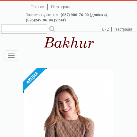
Перейти
Про нас
Партнерам
до
Зателефонуйте нам:
(067) 900-74-00 (дзвінки),
основного
(095)249-96-84 (viber)
вмісту
Вхід
Реєстрація
Toggle
navigation