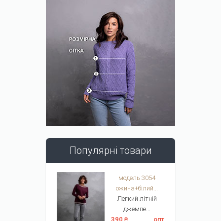
Популярні товари
модель 3054
ожина+білий...
Легкий літній
джемпе...
390 ₴
опт