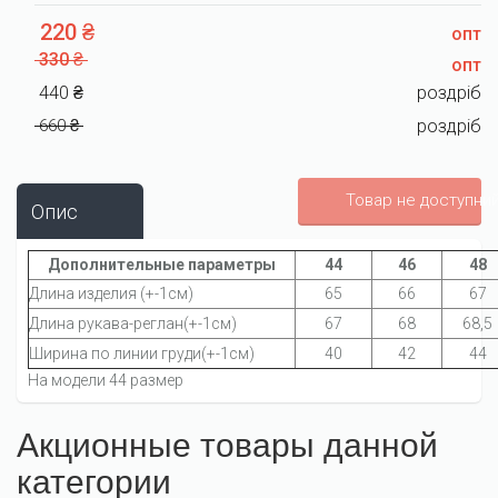
220 ₴
опт
330 ₴
опт
440 ₴
роздріб
660 ₴
роздріб
Товар не доступни
Опис
Дополнительные параметры
44
46
48
Длина изделия (+-1см)
65
66
67
Длина рукава-реглан(+-1см)
67
68
68,5
Ширина по линии груди(+-1см)
40
42
44
На модели 44 размер
Акционные товары данной
категории