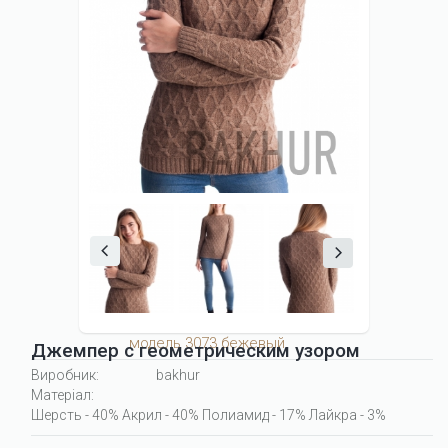
модель 3073 бежевый
Джемпер с геометрическим узором
Виробник:
bakhur
Матеріал:
Шерсть - 40% Акрил - 40% Полиамид - 17% Лайкра - 3%