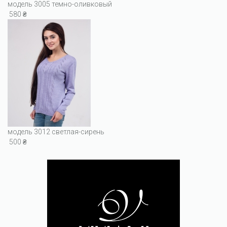
модель 3005 темно-оливковый
580 ₴
модель 3012 светлая-сирень
500 ₴