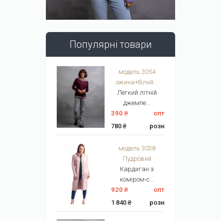
Популярні товари
модель 3054
ожина+білий...
Легкий літній
джемпе...
390 ₴
опт
780 ₴
розн
модель 3038
Пудровий
Кардиган з
коміром-с...
920 ₴
опт
1 840 ₴
розн