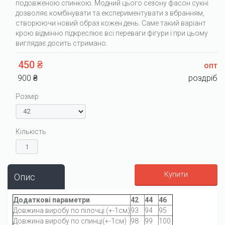
подовженою спинкою. Модний цього сезону фасон сукні
дозволяє комбінувати та експериментувати з вбранням,
створюючи новий образ кожен день. Саме такий варіант
крою відмінно підкреслює всі переваги фігури і при цьому
виглядає досить стримано.
450 ₴
опт
900 ₴
роздріб
Розмір
Кількість
Купити
Опис
Додаткові параметри
42
44
46
Довжина виробу по пілочці (+-1см)
93
94
95
Довжина виробу по спинці(+-1см)
98
99
100