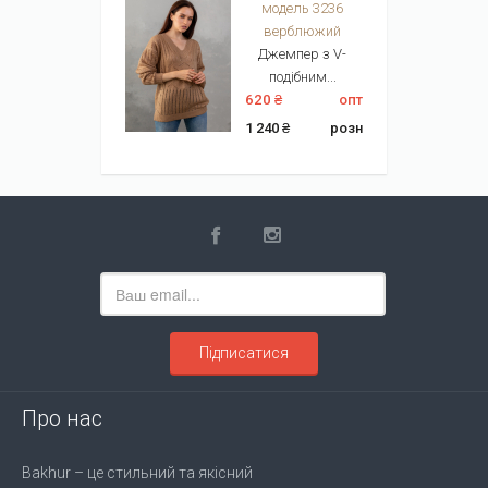
модель 3236
верблюжий
Джемпер з V-
подібним...
620 ₴
опт
1 240 ₴
розн
Підписатися
Про нас
Bakhur – це стильний та якісний