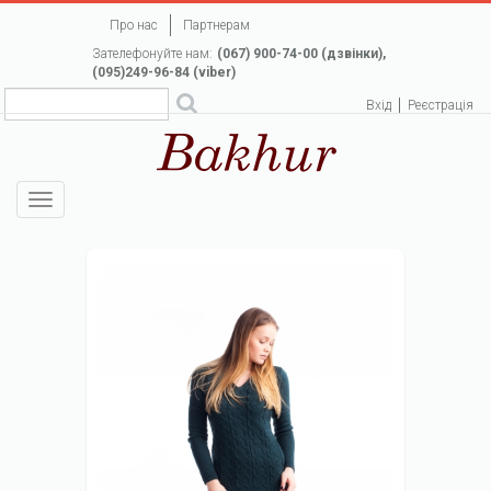
Перейти
Про нас
Партнерам
до
Зателефонуйте нам:
(067) 900-74-00 (дзвінки),
основного
(095)249-96-84 (viber)
вмісту
Вхід
Реєстрація
Toggle
navigation