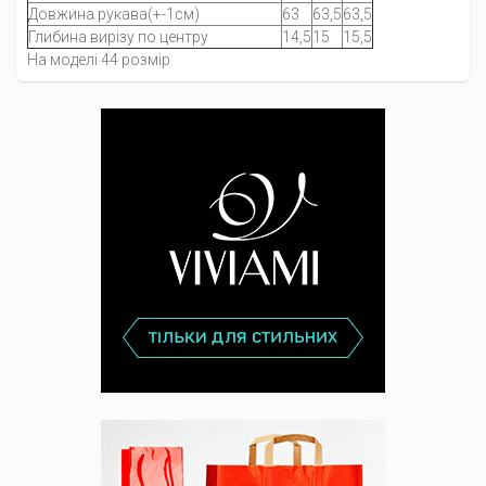
Довжина рукава(+-1см)
63
63,5
63,5
Глибина вирізу по центру
14,5
15
15,5
На моделі 44 розмір