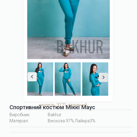
модель 3121 лазурний
Спортивний костюм Міккі Маус
Виробник:
Bakhur
Матеріал:
Вискоза 97% Лайкра3%