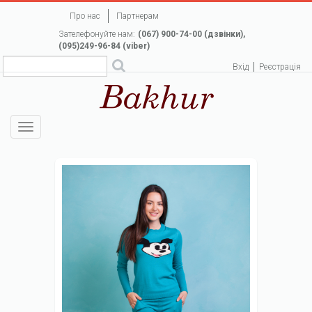
Перейти
Про нас
Партнерам
до
Зателефонуйте нам:
(067) 900-74-00 (дзвінки),
основного
(095)249-96-84 (viber)
вмісту
Вхід
Реєстрація
Toggle
navigation