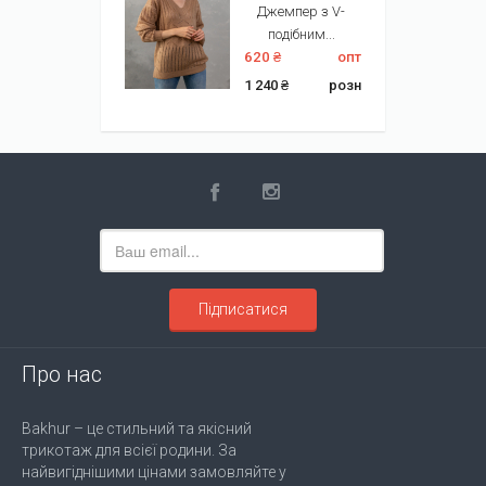
Джемпер з V-
подібним...
620 ₴
опт
1 240 ₴
розн
Підписатися
Про нас
Bakhur – це стильний та якісний
трикотаж для всієї родини. За
найвигіднішими цінами замовляйте у