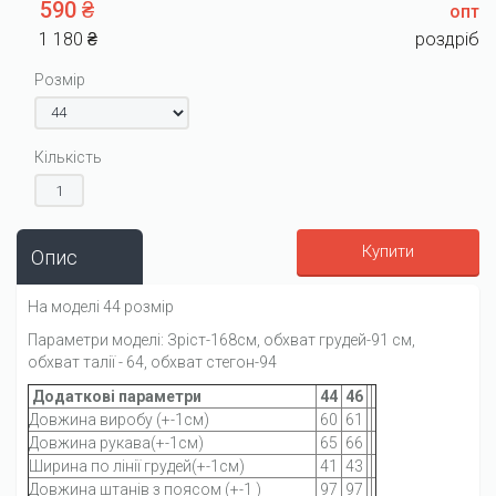
590 ₴
опт
1 180 ₴
роздріб
Розмір
Кількість
Купити
Опис
На моделі 44 розмір
Параметри моделі: Зріст-168см, обхват грудей-91 см,
обхват талії - 64, обхват стегон-94
Додаткові параметри
44
46
Довжина виробу (+-1см)
60
61
Довжина рукава(+-1см)
65
66
Ширина по лінії грудей(+-1см)
41
43
Довжина штанів з поясом (+-1 )
97
97