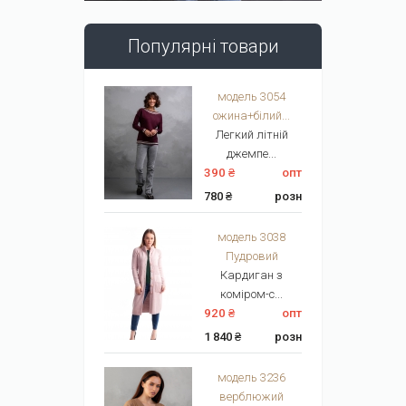
Популярні товари
модель 3054
ожина+білий...
Легкий літній
джемпе...
390 ₴
опт
780 ₴
розн
модель 3038
Пудровий
Кардиган з
коміром-с...
920 ₴
опт
1 840 ₴
розн
модель 3236
верблюжий