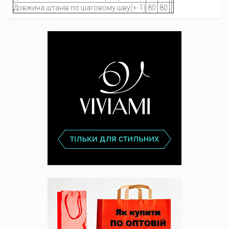
Довжина штанів по шаговому шву(+-1)
80
80