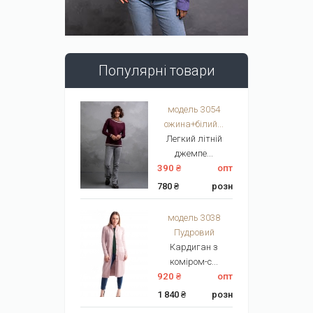
Популярні товари
модель 3054
ожина+білий...
Легкий літній
джемпе...
390 ₴
опт
780 ₴
розн
модель 3038
Пудровий
Кардиган з
коміром-с...
920 ₴
опт
1 840 ₴
розн