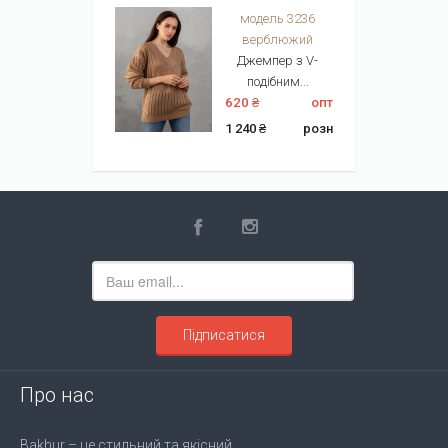
модель 3236
верблюжий
Джемпер з V-
подібним...
620 ₴
опт
1 240 ₴
розн
Підписатися
Про нас
Bakhur – це стильний та якісний