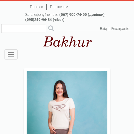
Перейти
Про нас
Партнерам
до
Зателефонуйте нам:
(067) 900-74-00 (дзвінки),
основного
(095)249-96-84 (viber)
вмісту
Вхід
Реєстрація
Toggle
navigation