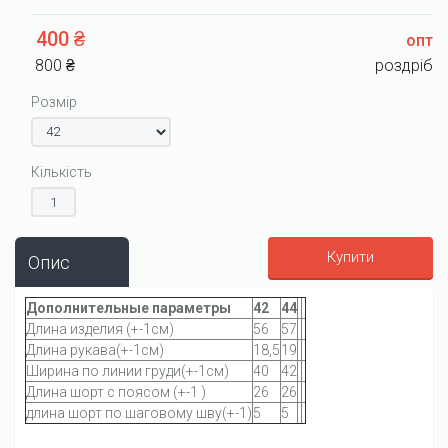
400 ₴
опт
800 ₴
роздріб
Розмір
Кількість
Купити
Опис
Дополнительные параметры
42
44
Длина изделия (+-1см)
56
57
Длина рукава(+-1см)
18,5
19
Ширина по линии груди(+-1см)
40
42
Длина шорт с поясом (+-1 )
26
26
длина шорт по шаговому шву(+-1)
5
5