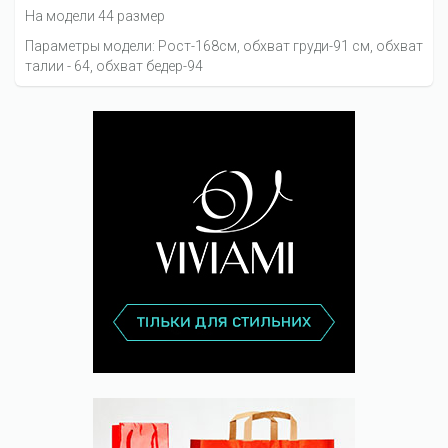
На модели 44 размер
Параметры модели: Рост-168см, обхват груди-91 см, обхват
талии - 64, обхват бедер-94