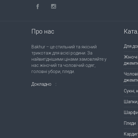
Про нас
Ката
Для до
Bakhur – це стильний та якісний
трикотаж для всієї родини. За
Жіночі
найвигіднішими цінами замовляйте у
джемп
нас жіночий та чоловічий одяг,
головні убори, пледи.
Чолові
джемп
Докладно
Сукні,
Шапки
Шарф
Пледи
Кардиг