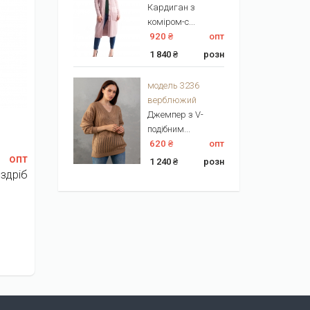
Кардиган з
коміром-с...
920 ₴
опт
1 840 ₴
розн
модель 3236
верблюжий
Джемпер з V-
подібним...
620 ₴
опт
опт
1 240 ₴
розн
здріб