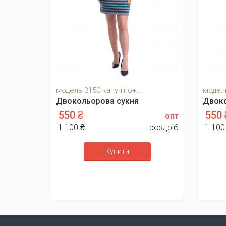
модель 3150 капучіно+...
модель
Двокольорова сукня
Двоко
550 ₴
550
опт
1 100 ₴
роздріб
1 100
Купити