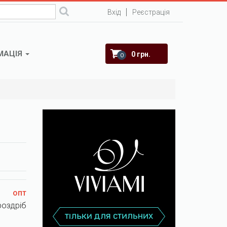
Вхід
Реєстрація
МАЦІЯ
0 грн.
0
опт
роздріб