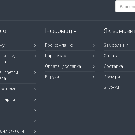
лог
Інформація
Як замови
му
Про компанію
Замовлення
 светри,
Партнерам
Оплата
ера
Оплата і доставка
Доставка
чі светри,
Відгуки
Розміри
ера
Знижки
 костюми
, шарфи
и
ани, жилети