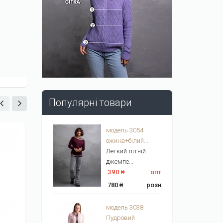
Популярні товари
модель 3054
ожина+білий...
Легкий літній
джемпе...
390 ₴
опт
780 ₴
розн
модель 3038
Пудровий