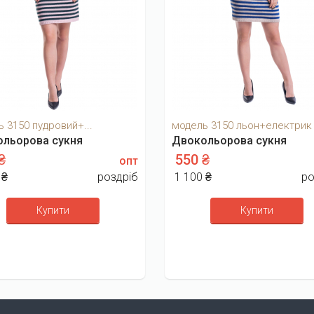
 3150 пудровий+...
модель 3150 льон+електрик
льорова сукня
Двокольорова сукня
 ₴
550 ₴
опт
 ₴
роздріб
1 100 ₴
ро
Купити
Купити