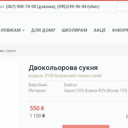
ам:
(067) 900-74-00 (дзвінки), (095)249-96-84 (viber)
ОЛОВІКАМ
ДЛЯ ДОМУ
ШКОЛЯРАМ
АКЦІЇ
ІНФОР
ва сукня
Двокольорова сукня
модель 3150 блакитний+темно-синій
Виробник:
Bakhur
Матеріал:
Акрил 50% Вовна 40% Мохер 10%
550 ₴
1 100 ₴