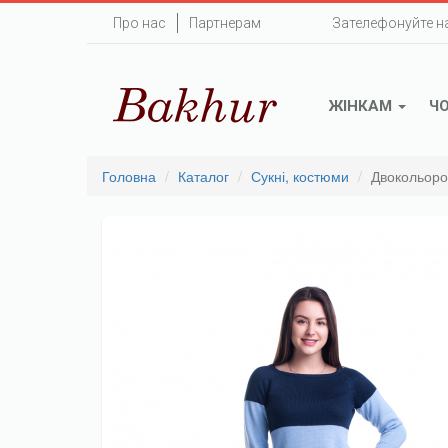
Перейти
Про нас
Партнерам
Зателефонуйте н
до
основного
вмісту
ЖІНКАМ
Ч
Головна
Каталог
Сукні, костюми
Двокольоро