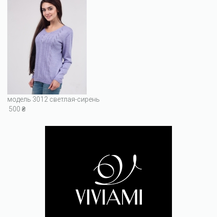
модель 3012 светлая-сирень
500 ₴