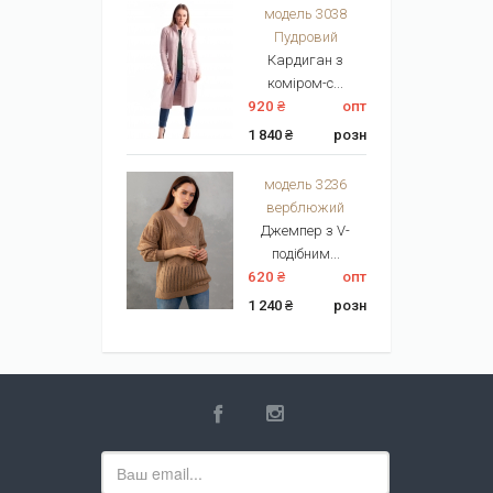
модель 3038
Пудровий
Кардиган з
коміром-с...
920 ₴
опт
1 840 ₴
розн
модель 3236
верблюжий
Джемпер з V-
подібним...
620 ₴
опт
1 240 ₴
розн