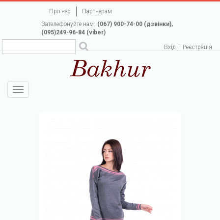
Перейти
Про нас
Партнерам
до
Зателефонуйте нам:
(067) 900-74-00 (дзвінки),
основного
(095)249-96-84 (viber)
вмісту
Вхід
Реєстрація
Toggle
navigation