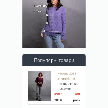
Популярні товари
модель 3054
ожина+білий...
Легкий літній
джемпе...
390 ₴
опт
780 ₴
розн