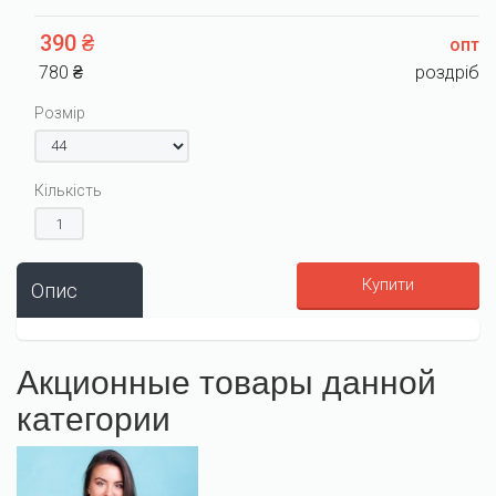
390 ₴
опт
780 ₴
роздріб
Розмір
Кількість
Купити
Опис
Акционные товары данной
категории