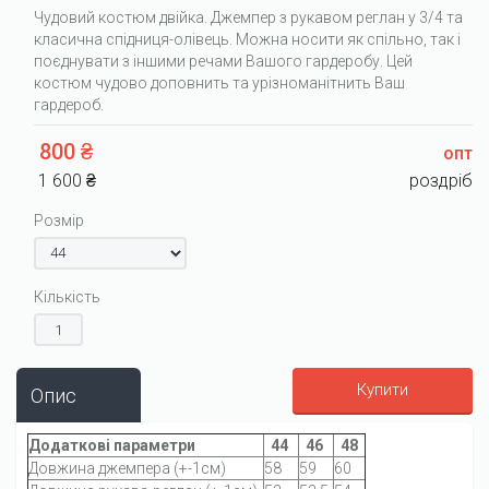
Чудовий костюм двійка. Джемпер з рукавом реглан у 3/4 та
класична спідниця-олівець. Можна носити як спільно, так і
поєднувати з іншими речами Вашого гардеробу. Цей
костюм чудово доповнить та урізноманітнить Ваш
гардероб.
800 ₴
опт
1 600 ₴
роздріб
Розмір
Кількість
Купити
Опис
Додаткові параметри
44
46
48
Довжина джемпера (+-1см)
58
59
60