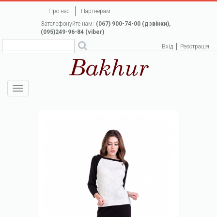
Перейти
Про нас
Партнерам
до
Зателефонуйте нам:
(067) 900-74-00 (дзвінки),
основного
(095)249-96-84 (viber)
вмісту
Вхід
Реєстрація
Toggle
navigation