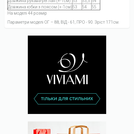
Довжина рукава-реглан (+-1см)
53
53,5
54
Довжина юбки з поясом (+-1см)
53
54
55
На моделі 44 розмір
Параметри моделі ОГ – 88; ВІД - 61; ПРО - 90. Зріст 171см.