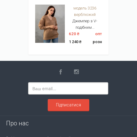
модель 3236
верблюжий
Джемпер з V-
подібним...
620 ₴
опт
1 240 ₴
розн
Підписатися
Про нас