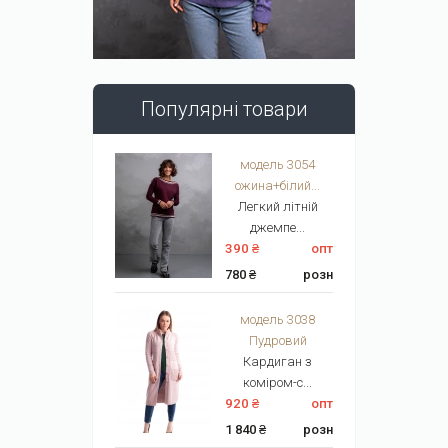
Популярні товари
модель 3054
ожина+білий...
Легкий літній
джемпе...
390 ₴
опт
780 ₴
розн
модель 3038
Пудровий
Кардиган з
коміром-с...
920 ₴
опт
1 840 ₴
розн