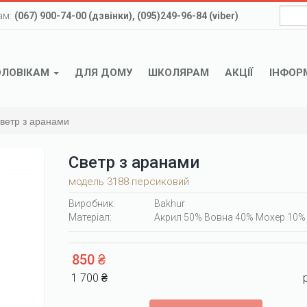
ам:
(067) 900-74-00 (дзвінки), (095)249-96-84 (viber)
ОЛОВІКАМ
ДЛЯ ДОМУ
ШКОЛЯРАМ
АКЦІЇ
ІНФОР
ветр з аранами
Светр з аранами
модель 3188 персиковий
Виробник:
Bakhur
Матеріал:
Акрил 50% Вовна 40% Мохер 10%
850 ₴
1 700 ₴