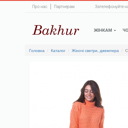
Перейти
Про нас
Партнерам
Зателефонуйте н
до
основного
вмісту
ЖІНКАМ
Ч
Головна
Каталог
Жіночі светри, джемпера
С