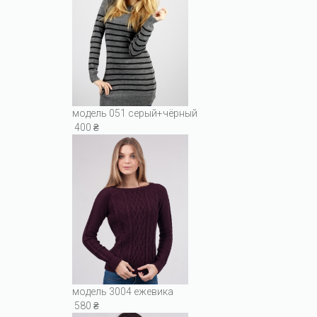
модель 051 серый+чёрный
400 ₴
модель 3004 ежевика
580 ₴