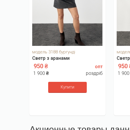
модель 3188 бургунді
модель
Светр з аранами
Светр
950 ₴
950
опт
1 900 ₴
роздріб
1 900
Купити
Акционные товары данн