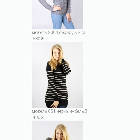
модель 3004 серая дымка
580 ₴
модель 051 чёрный+белый
400 ₴