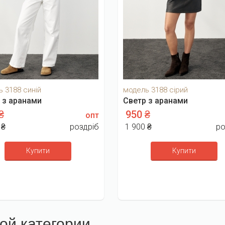
 3188 синій
модель 3188 сірий
 з аранами
Светр з аранами
 ₴
950 ₴
опт
 ₴
роздріб
1 900 ₴
ро
Купити
Купити
ой категории