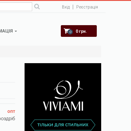
Вхід
Реєстрація
МАЦІЯ
0 грн.
0
опт
роздріб