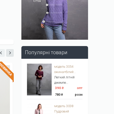
Популярні товари
модель 3054
ожина+білий...
Легкий літній
джемпе...
390 ₴
опт
780 ₴
розн
модель 3038
Пудровий