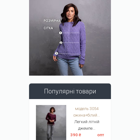
Популярні товари
модель 3054
ожина+білий...
Легкий літній
джемпе...
390 ₴
опт