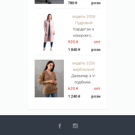
780 ₴
розн
модель 3038
Пудровий
Кардиган з
коміром-с...
920 ₴
опт
1 840 ₴
розн
модель 3236
верблюжий
Джемпер з V-
подібним...
620 ₴
опт
1 240 ₴
розн