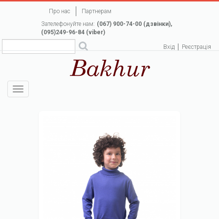
Перейти
Про нас
Партнерам
до
Зателефонуйте нам:
(067) 900-74-00 (дзвінки),
основного
(095)249-96-84 (viber)
вмісту
Вхід
Реєстрація
Toggle
navigation