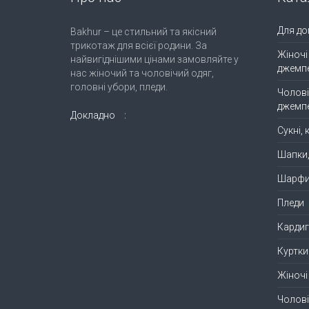
Для до
Bakhur – це стильний та якісний
трикотаж для всієї родини. За
Жіночі
найвигіднішими цінами замовляйте у
джемп
нас жіночий та чоловічий одяг,
головні убори, пледи.
Чолові
джемп
Докладно
Сукні,
Шапки
Шарф
Пледи
Кардиг
Куртки
Жіночі
Чолові