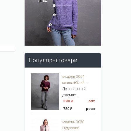
Популярні товари
модель 3054
ожина+білий...
Легкий літній
джемпе...
390 ₴
опт
780 ₴
розн
модель 3038
Пудровий