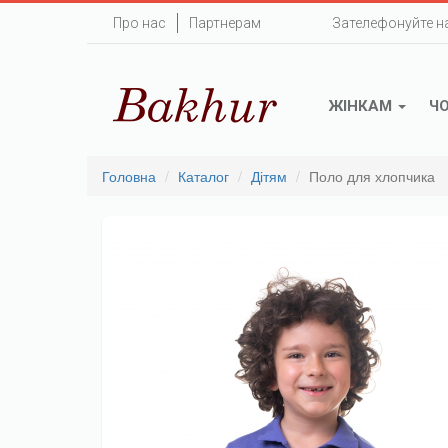
Перейти
Про нас
Партнерам
Зателефонуйте н
до
основного
вмісту
ЖІНКАМ
Ч
Головна
Каталог
Дітям
Поло для хлопчика