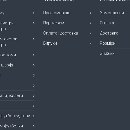
му
Про компанію
Замовлення
 светри,
Партнерам
Оплата
ера
Оплата і доставка
Доставка
чі светри,
Відгуки
Розміри
ера
Знижки
 костюми
, шарфи
и
ани, жилети
 футболки, топи
чі футболки