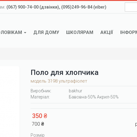
ам:
(067) 900-74-00 (дзвінки), (095)249-96-84 (viber)
ОЛОВІКАМ
ДЛЯ ДОМУ
ШКОЛЯРАМ
АКЦІЇ
ІНФОР
Поло для хлопчика
модель 3198 ультрафіолет
Виробник:
bakhur
Матеріал:
Бавовна-50% Акрил-50%
350 ₴
700 ₴
Розмір