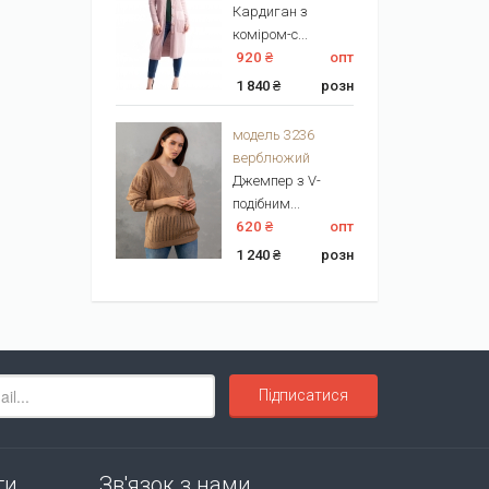
Кардиган з
коміром-с...
920 ₴
опт
1 840 ₴
розн
модель 3236
верблюжий
Джемпер з V-
подібним...
620 ₴
опт
1 240 ₴
розн
Підписатися
ти
Зв'язок з нами