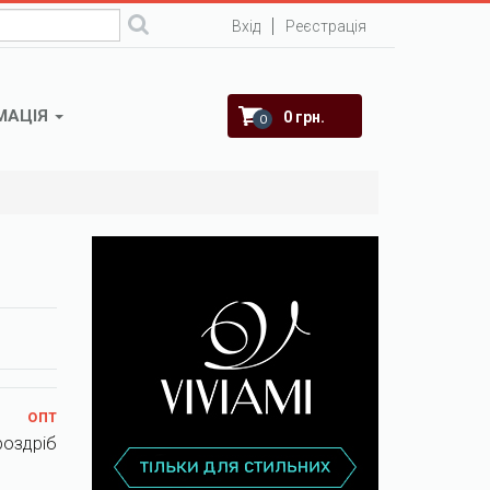
Вхід
Реєстрація
МАЦІЯ
0 грн.
0
опт
роздріб