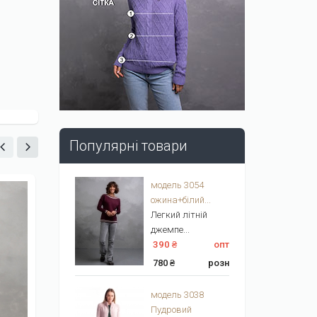
Популярні товари
модель 3054
ожина+білий...
Легкий літній
джемпе...
390 ₴
опт
780 ₴
розн
модель 3038
Пудровий