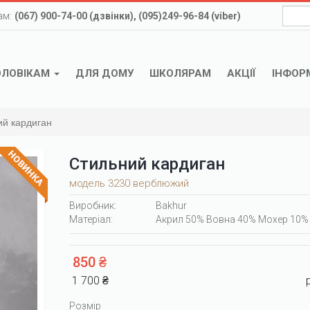
ам:
(067) 900-74-00 (дзвінки), (095)249-96-84 (viber)
ОЛОВІКАМ
ДЛЯ ДОМУ
ШКОЛЯРАМ
АКЦІЇ
ІНФОР
ий кардиган
Стильний кардиган
модель 3230 верблюжий
Виробник:
Bakhur
Матеріал:
Акрил 50% Вовна 40% Мохер 10%
850 ₴
1 700 ₴
Розмір