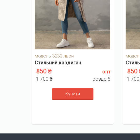
модель 3230 льон
модел
Стильний кардиган
Стиль
850 ₴
850
опт
1 700 ₴
роздріб
1 700
Купити