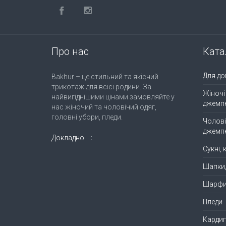
Про нас
Ката
Для до
Bakhur – це стильний та якісний
трикотаж для всієї родини. За
Жіночі
найвигіднішими цінами замовляйте у
джемп
нас жіночий та чоловічий одяг,
головні убори, пледи.
Чолові
джемп
Докладно
Сукні,
Шапки
Шарф
Пледи
Кардиг