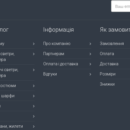
лог
Інформація
Як замови
му
Про компанію
Замовлення
 светри,
Партнерам
Оплата
ера
Оплата і доставка
Доставка
чі светри,
Відгуки
Розміри
ера
Знижки
 костюми
, шарфи
и
ани, жилети