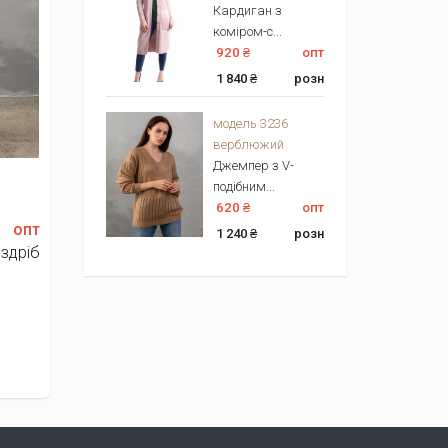
Кардиган з
коміром-с...
920 ₴
опт
1 840 ₴
розн
модель 3236
верблюжий
Джемпер з V-
подібним...
620 ₴
опт
опт
1 240 ₴
розн
здріб