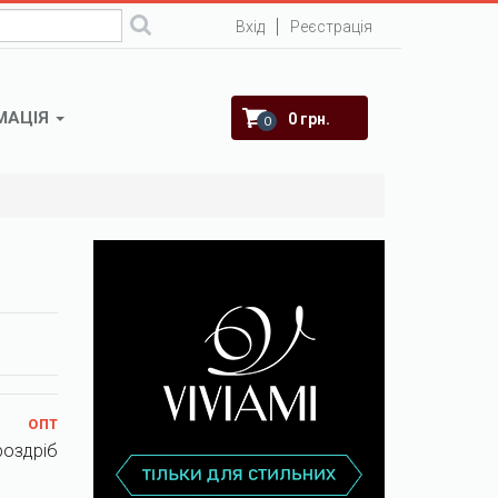
Вхід
Реєстрація
МАЦІЯ
0 грн.
0
опт
роздріб