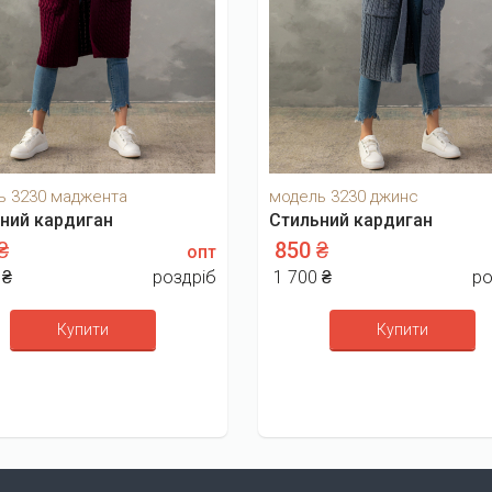
ь 3230 маджента
модель 3230 джинс
ний кардиган
Стильний кардиган
 ₴
850 ₴
опт
 ₴
роздріб
1 700 ₴
ро
Купити
Купити