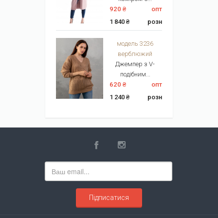
920 ₴
опт
1 840 ₴
розн
модель 3236
верблюжий
Джемпер з V-
подібним...
620 ₴
опт
1 240 ₴
розн
Підписатися