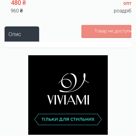
480 ₴
опт
960 ₴
роздріб
Товар не доступни
Опис