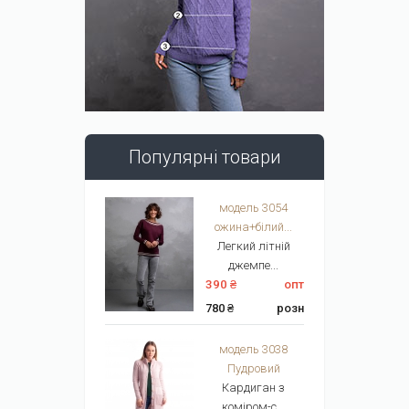
Популярні товари
модель 3054
ожина+білий...
Легкий літній
джемпе...
390 ₴
опт
780 ₴
розн
модель 3038
Пудровий
Кардиган з
коміром-с...