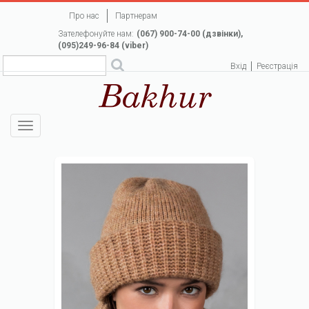
Перейти
Про нас
Партнерам
до
Зателефонуйте нам:
(067) 900-74-00 (дзвінки),
основного
(095)249-96-84 (viber)
вмісту
Вхід
Реєстрація
Toggle
navigation