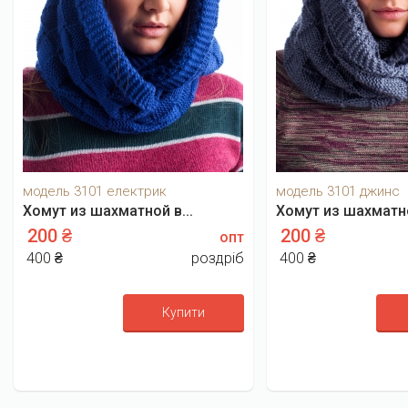
модель 3101 електрик
модель 3101 джинс
Хомут из шахматной в...
Хомут из шахматно
200 ₴
200 ₴
опт
400 ₴
роздріб
400 ₴
Купити