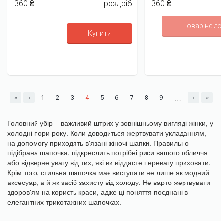
360 ₴
роздріб
360 ₴
Товар не д
Купити
…
«
‹
1
2
3
4
5
6
7
8
9
›
»
Головний убір – важливий штрих у зовнішньому вигляді жінки, у
холодні пори року. Коли доводиться жертвувати укладанням,
на допомогу приходять в'язані жіночі шапки. Правильно
підібрана шапочка, підкреслить потрібні риси вашого обличчя
або відверне увагу від тих, які ви віддасте перевагу приховати.
Крім того, стильна шапочка має виступати не лише як модний
аксесуар, а й як засіб захисту від холоду. Не варто жертвувати
здоров'ям на користь краси, адже ці поняття поєднані в
елегантних трикотажних шапочках.