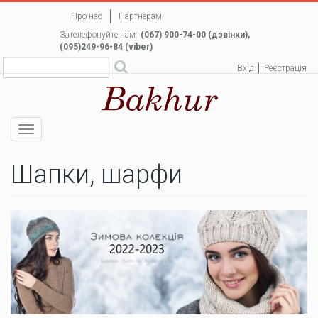
Перейти
Про нас
Партнерам
до
Зателефонуйте нам:
(067) 900-74-00 (дзвінки),
основного
(095)249-96-84 (viber)
вмісту
Вхід
Реєстрація
Toggle
navigation
Шапки, шарфи