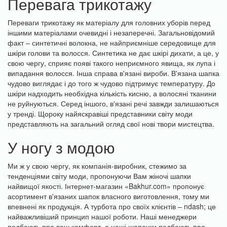
Перевага трикотажу
Переваги трикотажу як матеріалу для головних уборів перед
іншими матеріалами очевидні і незаперечні. Загальновідомий
факт – синтетичні волокна, не найприємніше середовище для
шкіри голови та волосся. Синтетика не дає шкірі дихати, а це, у
свою чергу, сприяє появі такого неприємного явища, як лупа і
випадання волосся. Інша справа в'язані вироби. В'язана шапка
чудово виглядає і до того ж чудово підтримує температуру. До
шкіри надходить необхідна кількість кисню, а волосяні тканини
не руйнуються. Серед іншого, в'язані речі завжди залишаються
у тренді. Щороку найяскравіші представники світу моди
представляють на загальний огляд свої нові твори мистецтва.
У ногу з модою
Ми ж у свою чергу, як компанія-виробник, стежимо за
тенденціями світу моди, пропонуючи Вам жіночі шапки
найвищої якості. Інтернет-магазин «Bakhur.com» пропонує
асортимент в'язаних шапок власного виготовлення, тому ми
впевнені як продукція. А турбота про своїх клієнтів – ndash; це
найважливіший принцип нашої роботи. Наші менеджери
подбають про ваш комфорт, а наші шапочки подбають про