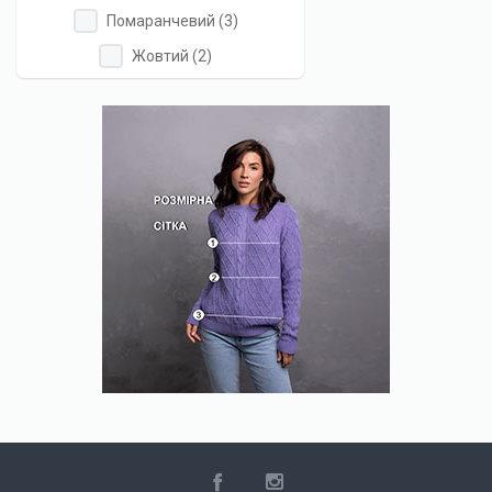
Коралловий
Коралловий
Apply
Apply
Помаранчевий (3)
filter
filter
Помаранчевий
Помаранчевий
Apply
Apply
Жовтий (2)
filter
filter
Жовтий
Жовтий
filter
filter