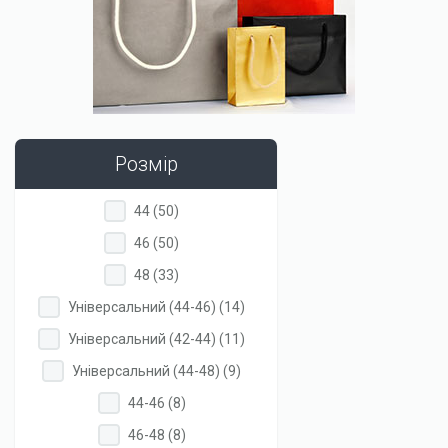
Розмір
Apply
Apply
44 (50)
44
44
Apply
Apply
46 (50)
filter
filter
46
46
Apply
Apply
48 (33)
filter
filter
48
48
Apply
Apply
Універсальний (44-46) (14)
filter
filter
Універсальний
Універсальний
Apply
Apply
Універсальний (42-44) (11)
(44-
(44-
Універсальний
Універсальний
46)
46)
Apply
Apply
Універсальний (44-48) (9)
(42-
(42-
filter
filter
Універсальний
Універсальний
44)
44)
Apply
Apply
44-46 (8)
(44-
(44-
filter
filter
44-
44-
48)
48)
Apply
Apply
46-48 (8)
46
46