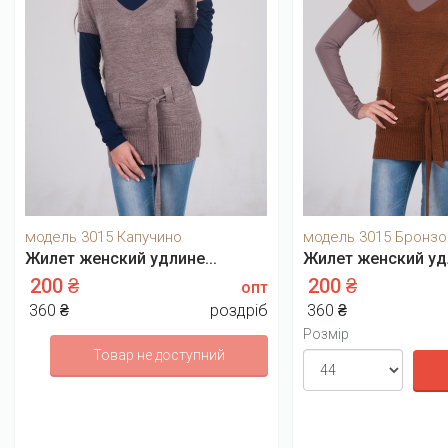
модель 3015 Капучино
модель 3015 Бронз
Жилет женский удлине...
Жилет женский удл
200 ₴
200 ₴
опт
360 ₴
роздріб
360 ₴
Розмір
Товар не доступний