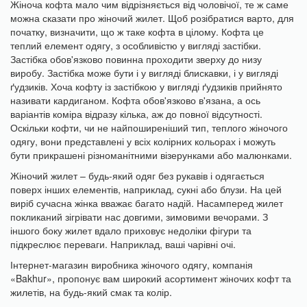
Жіноча кофта мало чим відрізняється від чоловічої, те ж саме
можна сказати про жіночий жилет. Щоб розібратися варто, для
початку, визначити, що ж таке кофта в цілому. Кофта це
теплий елемент одягу, з особливістю у вигляді застібки.
Застібка обов'язково повинна проходити зверху до низу
виробу. Застібка може бути і у вигляді блискавки, і у вигляді
ґудзиків. Хоча кофту із застібкою у вигляді ґудзиків прийнято
називати кардиганом. Кофта обов'язково в'язана, а ось
варіантів коміра відразу кілька, аж до повної відсутності.
Оскільки кофти, чи не найпоширеніший тип, теплого жіночого
одягу, вони представлені у всіх колірних кольорах і можуть
бути прикрашені різноманітними візерунками або малюнками.
Жіночий жилет – будь-який одяг без рукавів і одягається
поверх інших елементів, наприклад, сукні або блузи. На цей
виріб сучасна жінка вважає багато надій. Насамперед жилет
покликаний зігрівати нас довгими, зимовими вечорами. З
іншого боку жилет вдало приховує недоліки фігури та
підкреслює переваги. Наприклад, ваші чарівні очі.
Інтернет-магазин виробника жіночого одягу, компанія
«Bakhur», пропонує вам широкий асортимент жіночих кофт та
жилетів, на будь-який смак та колір.