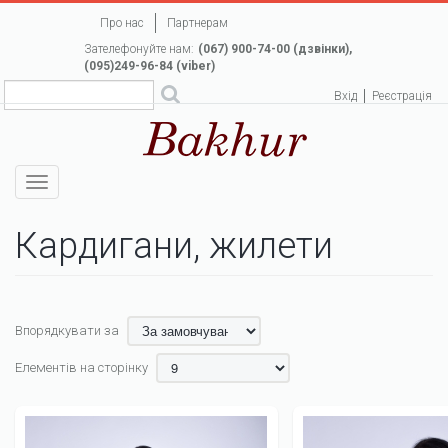
Перейти
Про нас
Партнерам
до
Зателефонуйте нам:
(067) 900-74-00 (дзвінки),
основного
(095)249-96-84 (viber)
вмісту
Вхід
Реєстрація
Toggle
navigation
Кардигани, жилети
Впорядкувати за
Елементів на сторінку