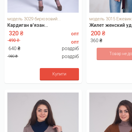
модель 3029 бирюзовий...
модель 3015 Ежевик
Кардиган в'язан...
Жилет женский удл
320 ₴
200 ₴
опт
490 ₴
360 ₴
опт
640 ₴
роздріб
Товар не д
роздріб
980 ₴
Купити