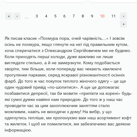
…
«
‹
3
4
5
6
7
8
9
10
11
›
»
Як писав класик «Похмура пора, очей чарівність…» І зовсім
осінь не похмура, якщо глянути на неї під правильним кутом,
хоча сперечатися з Олександром Сергійовичем ми не будемо.
Коли приходять перші холоди, дуже важливо не лише
виглядати стильно, а й не замерзнути. Кому подобається
хворіти, тим більше, коли попереду вас чекають хвилюючі
прогулянки парками, серед яскравої різноманітності осінніх
фарб. До того ж час покупок теплого жіночого одягу – це ще
один чудовий привід «по-шопитися». А ще це допомагає
позбавитися депресії, так би мовити «припікти на корені» будь-
які сумні думки навіяні нам природою. До того ж у наш час
проводити час за цим захоплюючим заняттям стало
можливим, навіть не виходячи з дому! На вибір, у що
одягнутись тепліше, ми пропонуємо вам наш асортимент кофт
та жилеток. І щоб не помилитися, ми забезпечимо вас деякою
інформацією.