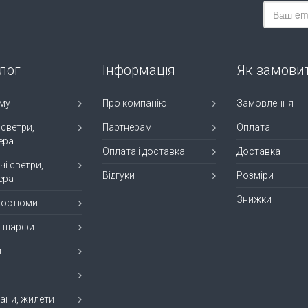
лог
Інформація
Як замови
му
Про компанію
Замовлення
 светри,
Партнерам
Оплата
ера
Оплата і доставка
Доставка
чі светри,
Відгуки
Розміри
ера
Знижки
 костюми
, шарфи
и
ани, жилети