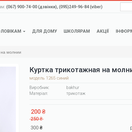
ам:
(067) 900-74-00 (дзвінки), (095)249-96-84 (viber)
ОЛОВІКАМ
ДЛЯ ДОМУ
ШКОЛЯРАМ
АКЦІЇ
ІНФОР
 на молнии
Куртка трикотажная на молн
модель 1265 синий
Виробник:
bakhur
Матеріал:
трикотаж
200 ₴
250 ₴
300 ₴