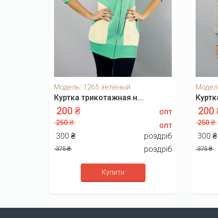
Модель: 1265 зелёный
Модел
Куртка трикотажная н...
Куртк
200 ₴
200
опт
250 ₴
250 ₴
опт
300 ₴
роздріб
300 
роздріб
375 ₴
375 ₴
Купити