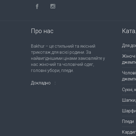
Про нас
Ката
Для до
Bakhur – це стильний та якісний
трикотаж для всієї родини. За
Жіночі
найвигіднішими цінами замовляйте у
джемп
нас жіночий та чоловічий одяг,
головні убори, пледи.
Чолові
джемп
Докладно
Сукні,
Шапки
Шарф
Пледи
Кардиг