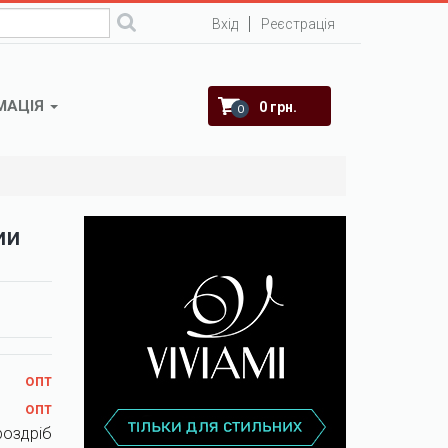
Вхід
Реєстрація
МАЦІЯ
0 грн.
0
ии
опт
опт
роздріб