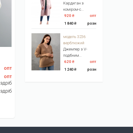
Кардиган з
коміром-с...
920 ₴
опт
1 840 ₴
розн
модель 3236
верблюжий
Джемпер з V-
подібним...
620 ₴
опт
опт
1 240 ₴
розн
опт
здріб
здріб