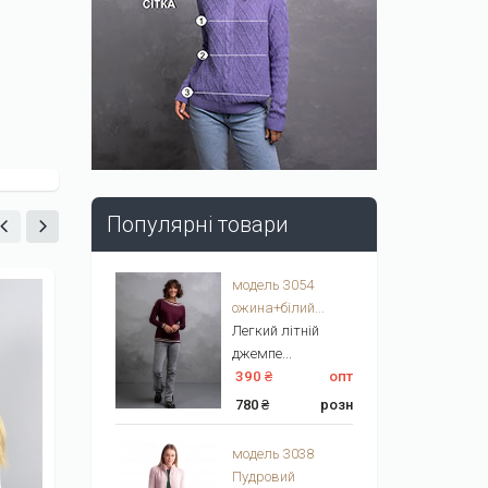
Популярні товари
модель 3054
ожина+білий...
Легкий літній
джемпе...
390 ₴
опт
780 ₴
розн
модель 3038
Пудровий