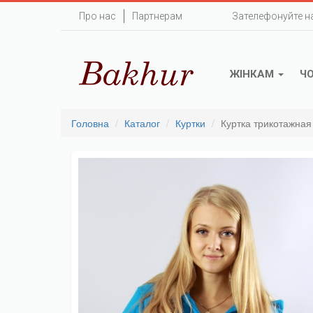
Перейти
Про нас
Партнерам
Зателефонуйте н
до
основного
вмісту
ЖІНКАМ
Ч
Головна
Каталог
Куртки
Куртка трикотажная