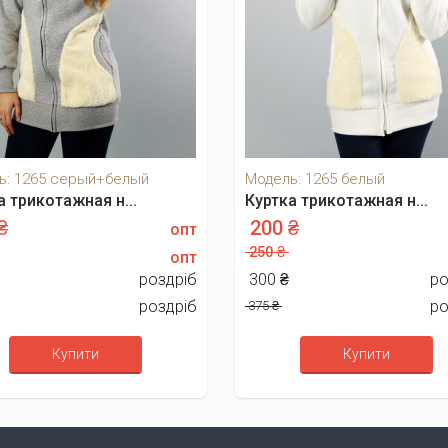
ь: 1265 серый+белый
Модель: 1265 белый
а трикотажная н...
Куртка трикотажная н...
 ₴
200 ₴
опт
250 ₴
опт
₴
роздріб
300 ₴
ро
роздріб
ро
375 ₴
Купити
Купити