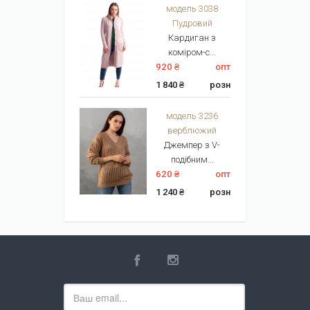
модель 3038
Пудровий
Кардиган з
коміром-с...
920 ₴
опт
1 840 ₴
розн
модель 3236
верблюжий
Джемпер з V-
подібним...
620 ₴
опт
1 240 ₴
розн