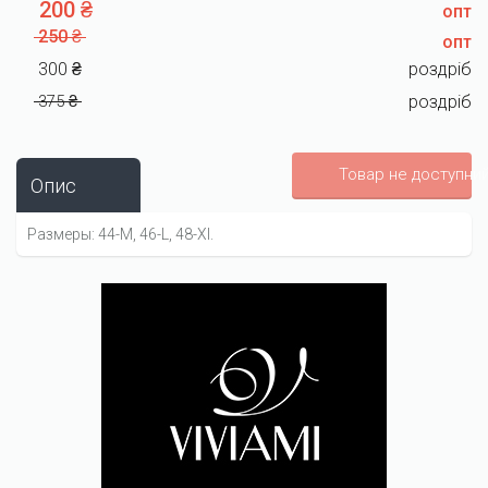
200 ₴
опт
250 ₴
опт
300 ₴
роздріб
375 ₴
роздріб
Товар не доступни
Опис
Размеры: 44-М, 46-L, 48-Xl.