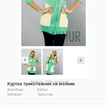
Модель: 1265 зелёный
Куртка трикотажная на молнии
Виробник:
Bakhur
Матеріал:
Трикотаж