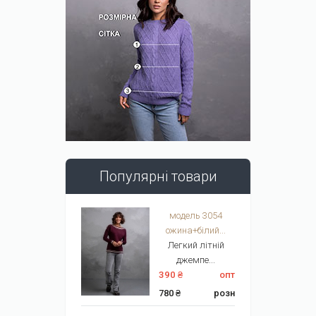
Популярні товари
модель 3054
ожина+білий...
Легкий літній
джемпе...
390 ₴
опт
780 ₴
розн