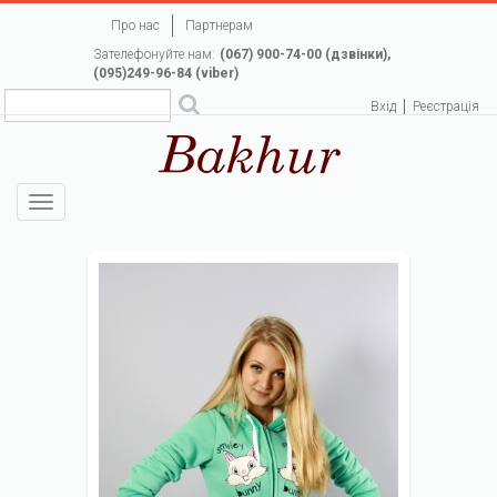
Перейти
Про нас
Партнерам
до
Зателефонуйте нам:
(067) 900-74-00 (дзвінки),
основного
(095)249-96-84 (viber)
вмісту
Вхід
Реєстрація
Toggle
navigation